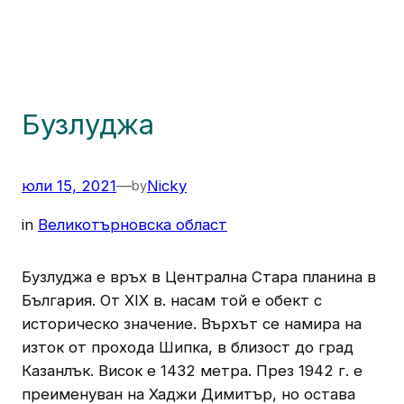
Бузлуджа
юли 15, 2021
—
Nicky
by
in
Великотърновска област
Бузлуджа е връх в Централна Стара планина в
България. От XIX в. насам той е обект с
историческо значение. Върхът се намира на
изток от прохода Шипка, в близост до град
Казанлък. Висок е 1432 метра. През 1942 г. е
преименуван на Хаджи Димитър, но остава