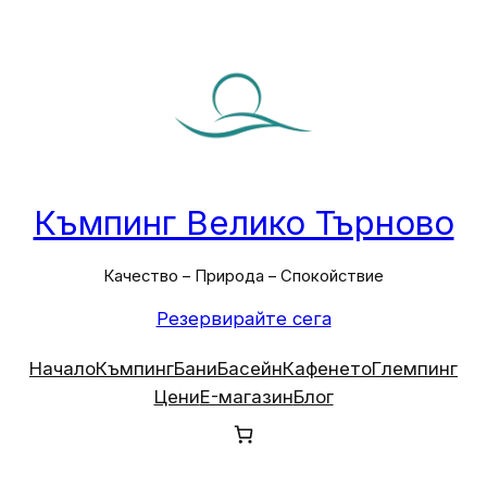
Към
съдържанието
Къмпинг Велико Търново
Качество – Природа – Спокойствие
Резервирайте сега
Начало
Къмпинг
Бани
Басейн
Кафенето
Глемпинг
Цени
E-магазин
Блог