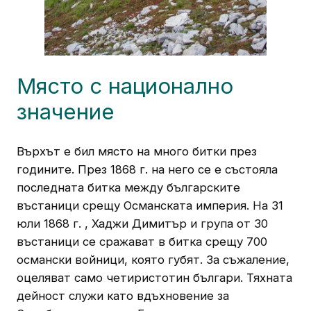
Място с национално
значение
Върхът е бил място на много битки през
годините. През 1868 г. на него се е състояла
последната битка между българските
въстаници срещу Османската империя. На 31
юли 1868 г. , Хаджи Димитър и група от 30
въстаници се сражават в битка срещу 700
османски войници, която губят. За съжаление,
оцеляват само четиристотин българи. Тяхната
дейност служи като вдъхновение за