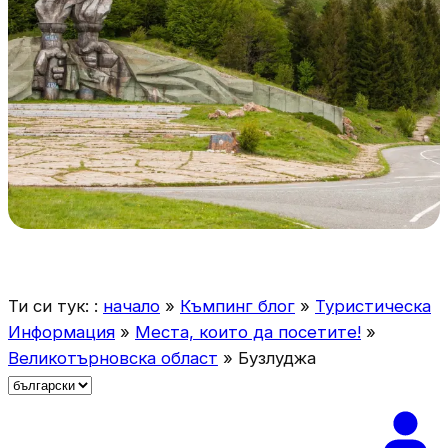
Ти си тук: :
начало
»
Къмпинг блог
»
Туристическа
Информация
»
Места, които да посетите!
»
Великотърновска област
»
Бузлуджа
И
з
б