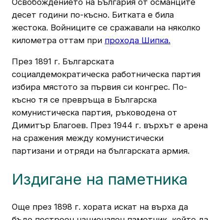
Освобождението на България от османците
десет години по-късно. Битката е била
жестока. Войниците се сражавали на няколко
километра оттам при
прохода Шипка.
През 1891 г. Българската
социалдемократическа работническа партия
избира мястото за първия си конгрес. По-
късно тя се превръща в Българска
комунистическа партия, ръководена от
Димитър Благоев. През 1944 г. върхът е арена
на сражения между комунистически
партизани и отряди на българската армия.
Издигане на паметника
Още през 1898 г. хората искат на върха да
бъде построен национален паметник, който да