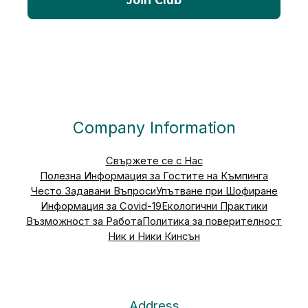
Company Information
Свържете се с Нас
Полезна Информация за Гостите на Къмпинга
Често Задавани Въпроси
Упътване при Шофиране
Информация за Covid-19
Екологични Практики
Възможност за Работа
Политика за поверителност
Ник и Ники Кинсън
Address