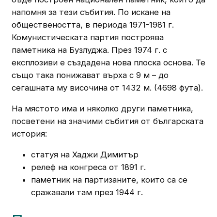
напомня за тези събития. По искане на
обществеността, в периода 1971-1981 г.
Комунистическата партия построява
паметника на Бузлуджа. През 1974 г. с
експлозиви е създадена нова плоска основа. Те
също така понижават върха с 9 м – до
сегашната му височина от 1432 м. (4698 фута).
На мястото има и няколко други паметника,
посветени на значими събития от българската
история:
статуя на Хаджи Димитър
релеф на конгреса от 1891 г.
паметник на партизаните, които са се
сражавали там през 1944 г.