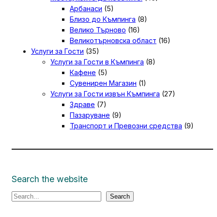
Арбанаси
(5)
Близо до Къмпинга
(8)
Велико Търново
(16)
Великотърновска област
(16)
Услуги за Гости
(35)
Услуги за Гости в Къмпинга
(8)
Кафене
(5)
Сувенирен Магазин
(1)
Услуги за Гости извън Къмпинга
(27)
Здраве
(7)
Пазаруване
(9)
Транспорт и Превозни средства
(9)
Search the website
S
Search
e