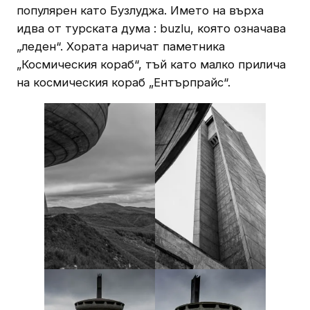
популярен като Бузлуджа. Името на върха
идва от турската дума : buzlu, която означава
„леден“. Хората наричат паметника
„Космическия кораб“, тъй като малко прилича
на космическия кораб „Ентърпрайс“.