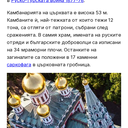
в
Руско-турската война 1877-78
.
Камбанарията на църквата е висока 53 м.
Камбаните ѝ, най-тежката от които тежи 12
тона, са отляти от патрони, събрани след
сраженията. В самия храм, имената на руските
отряди и българските доброволци са изписани
на 34 мраморни плочи. Останките на
загиналите са положени в 17 каменни
саркофага
в църковната гробница.