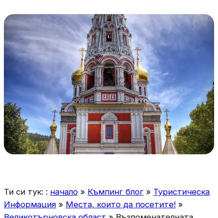
Ти си тук: :
начало
»
Къмпинг блог
»
Туристическа
Информация
»
Места, които да посетите!
»
Великотърновска област
»
Възпоменателната