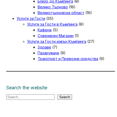
Близо до Къмпинга
(8)
Велико Търново
(16)
Великотърновска област
(16)
Услуги за Гости
(35)
Услуги за Гости в Къмпинга
(8)
Кафене
(5)
Сувенирен Магазин
(1)
Услуги за Гости извън Къмпинга
(27)
Здраве
(7)
Пазаруване
(9)
Транспорт и Превозни средства
(9)
Search the website
S
Search
e
a