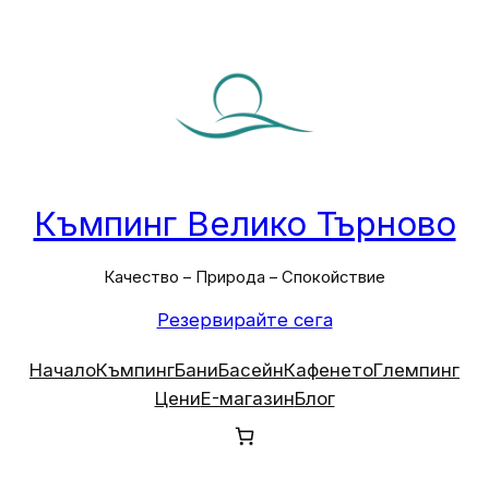
Към
съдържанието
Къмпинг Велико Търново
Качество – Природа – Спокойствие
Резервирайте сега
Начало
Къмпинг
Бани
Басейн
Кафенето
Глемпинг
Цени
E-магазин
Блог