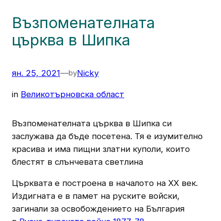
Възпоменателната
църква в Шипка
ян. 25, 2021
—
Nicky
by
in
Великотърновска област
Възпоменателната църква в Шипка си
заслужава да бъде посетена. Тя е изумително
красива и има пищни златни куполи, които
блестят в слънчевата светлина
Църквата е построена в началото на XX век.
Издигната е в памет на руските войски,
загинали за освобождението на България