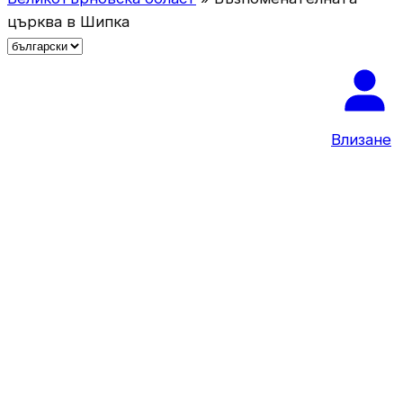
църква в Шипка
И
з
б
е
р
Влизане
е
т
е
е
з
и
к