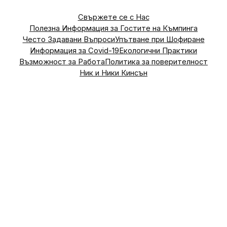
Свържете се с Нас
Полезна Информация за Гостите на Къмпинга
Често Задавани Въпроси
Упътване при Шофиране
Информация за Covid-19
Екологични Практики
Възможност за Работа
Политика за поверителност
Ник и Ники Кинсън
Address
Vasil Levski Street, No. 70
Dragizhevo, 5145,
Lyaskovets, Bulgaria
what3words Address